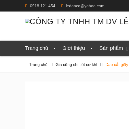
Skip
0918 121 454
ledanco@yahoo.com
to
content
Trang chủ
Giới thiệu
Sản phẩm
Trang chủ
Gia công chi tiết cơ khí
Dao cắt giấy