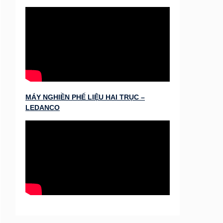
MÁY NGHIỀN PHẾ LIỆU HAI TRỤC –
LEDANCO