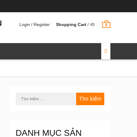
N
Login / Register
Shopping Cart
/
₫
0
0
Tìm
kiếm
cho:
DANH MỤC SẢN