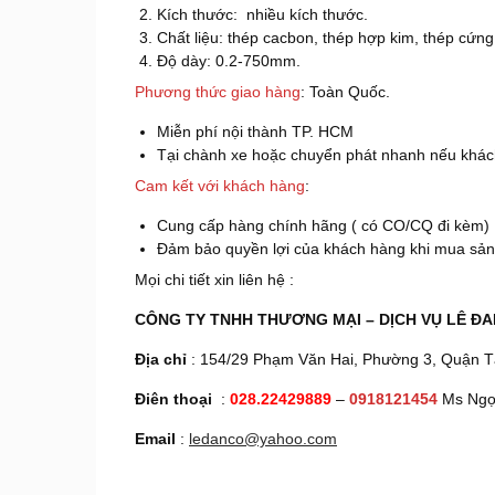
Kích thước: nhiều kích thước.
Chất liệu: thép cacbon, thép hợp kim, thép cứn
Độ dày: 0.2-750mm.
Phương thức giao hàng
: Toàn Quốc.
Miễn phí nội thành TP. HCM
Tại chành xe hoặc chuyển phát nhanh nếu khách
Cam kết với khách hàng
:
Cung cấp hàng chính hãng ( có CO/CQ đi kèm) 
Đảm bảo quyền lợi của khách hàng khi mua sản p
Mọi chi tiết xin liên hệ :
CÔNG TY TNHH THƯƠNG MẠI – DỊCH VỤ LÊ ĐA
Địa chỉ
: 154/29 Phạm Văn Hai, Phường 3, Quận Tâ
Điên thoại
:
028.22429889
–
0918121454
Ms Ngọ
Email
:
ledanco@yahoo.com