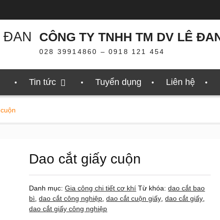
CÔNG TY TNHH TM DV LÊ ĐA
028 39914860 – 0918 121 454
Tin tức
Tuyển dụng
Liên hệ
 cuộn
Dao cắt giấy cuộn
Danh mục:
Gia công chi tiết cơ khí
Từ khóa:
dao cắt bao
bì
,
dao cắt công nghiệp
,
dao cắt cuộn giấy
,
dao cắt giấy
,
dao cắt giấy công nghiệp