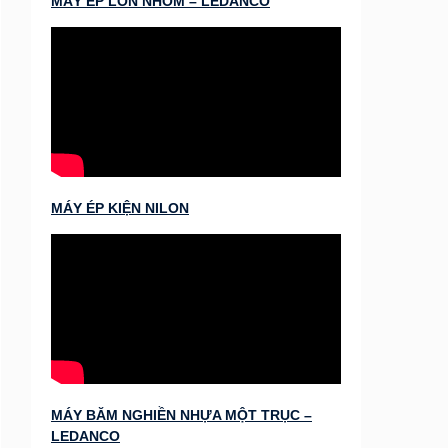
MÁY ÉP LON NHÔM – LEDANCO
MÁY ÉP KIỆN NILON
MÁY BĂM NGHIỀN NHỰA MỘT TRỤC –
LEDANCO