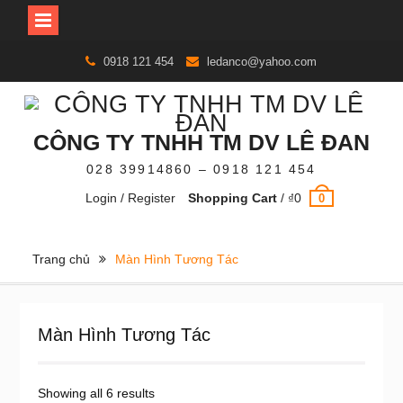
Skip
0918 121 454
ledanco@yahoo.com
to
content
CÔNG TY TNHH TM DV LÊ ĐAN
028 39914860 – 0918 121 454
Login / Register
Shopping Cart
/
₫
0
0
Trang chủ
Màn Hình Tương Tác
Màn Hình Tương Tác
Showing all 6 results