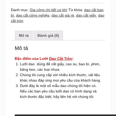
Danh mục:
Gia công chi tiết cơ khí
Từ khóa:
dao cắt bao
bì
,
dao cắt công nghiệp
,
dao cắt giá rẻ
,
dao cắt giấy
,
dao
cắt tròn
Mô tả
Đánh giá (0)
Mô tả
Đặc điểm của Lưỡi
Dao Cắt Tròn
:
Lưỡi dao dùng để cắt giấy, cao su, bao bì, phim,
băng keo, các loại nhựa.
Chúng tôi cung cấp với nhiều kích thước, vật liệu
khác nhau đáp ứng mọi yêu cầu của khách hàng.
Dưới đây là một số mẫu dao chúng tôi hiện có.
Nếu các bạn yêu cầu lưỡi dao có hình dạng và
kích thước đặc biệt, hãy liên hệ với chúng tôi.