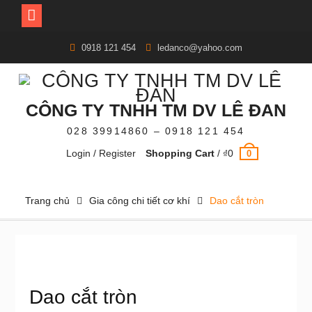
Skip
0918 121 454
ledanco@yahoo.com
to
content
CÔNG TY TNHH TM DV LÊ ĐAN
028 39914860 – 0918 121 454
Login / Register
Shopping Cart
/
₫
0
0
Trang chủ
Gia công chi tiết cơ khí
Dao cắt tròn
Dao cắt tròn