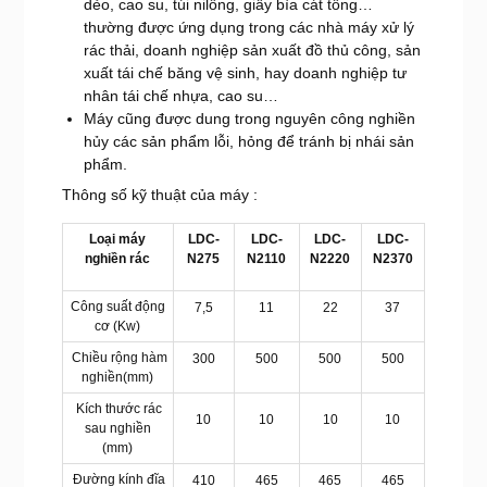
dẻo, cao su, túi nilông, giấy bìa cát tông…
thường được ứng dụng trong các nhà máy xử lý
rác thải, doanh nghiệp sản xuất đồ thủ công, sản
xuất tái chế băng vệ sinh, hay doanh nghiệp tư
nhân tái chế nhựa, cao su…
Máy cũng được dung trong nguyên công nghiền
hủy các sản phẩm lỗi, hỏng để tránh bị nhái sản
phẩm.
Thông số kỹ thuật của máy :
Loại máy
LDC-
LDC-
LDC-
LDC-
nghiền rác
N275
N2110
N2220
N2370
Công suất động
7,5
11
22
37
cơ (Kw)
Chiều rộng hàm
300
500
500
500
nghiền(mm)
Kích thước rác
10
10
10
10
sau nghiền
(mm)
Đường kính đĩa
410
465
465
465