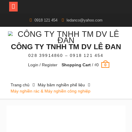
Skip
0918 121 454
ledanco@yahoo.com
to
content
CÔNG TY TNHH TM DV LÊ ĐAN
028 39914860 – 0918 121 454
Login / Register
Shopping Cart
/
₫
0
0
Trang chủ
Máy băm nghiền phế liệu
Máy nghiền rác & Máy nghiền công nghiệp