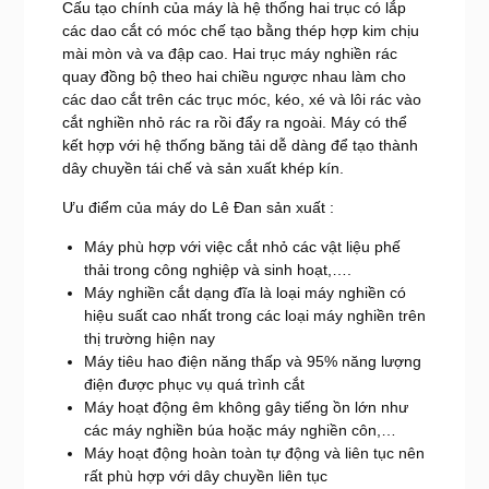
Cấu tạo chính của máy là hệ thống hai trục có lắp
các dao cắt có móc chế tạo bằng thép hợp kim chịu
mài mòn và va đập cao. Hai trục máy nghiền rác
quay đồng bộ theo hai chiều ngược nhau làm cho
các dao cắt trên các trục móc, kéo, xé và lôi rác vào
cắt nghiền nhỏ rác ra rồi đẩy ra ngoài. Máy có thể
kết hợp với hệ thống băng tải dễ dàng để tạo thành
dây chuyền tái chế và sản xuất khép kín.
Ưu điểm của máy do Lê Đan sản xuất :
Máy phù hợp với việc cắt nhỏ các vật liệu phế
thải trong công nghiệp và sinh hoạt,….
Máy nghiền cắt dạng đĩa là loại máy nghiền có
hiệu suất cao nhất trong các loại máy nghiền trên
thị trường hiện nay
Máy tiêu hao điện năng thấp và 95% năng lượng
điện được phục vụ quá trình cắt
Máy hoạt động êm không gây tiếng ồn lớn như
các máy nghiền búa hoặc máy nghiền côn,…
Máy hoạt động hoàn toàn tự động và liên tục nên
rất phù hợp với dây chuyền liên tục