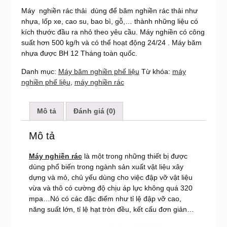
Máy nghiền rác thải dùng để băm nghiền rác thải như
nhựa, lốp xe, cao su, bao bì, gỗ,… thành những liệu có
kích thước đầu ra nhỏ theo yêu cầu. Máy nghiền có công
suất hơn 500 kg/h và có thể hoạt động 24/24 . Máy băm
nhựa được BH 12 Tháng toàn quốc.
Danh mục:
Máy băm nghiền phế liệu
Từ khóa:
máy
nghiền phế liệu
,
máy nghiền rác
Mô tả
Đánh giá (0)
Mô tả
Máy nghiền rác
là một trong những thiết bị được
dùng phổ biến trong ngành sản xuất vật liệu xây
dựng và mỏ, chủ yếu dùng cho việc đập vỡ vật liệu
vừa và thô có cường độ chịu áp lực không quá 320
mpa…Nó có các đặc điểm như tỉ lệ đập vỡ cao,
năng suất lớn, tỉ lệ hạt tròn đều, kết cấu đơn giản…