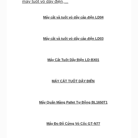
máy tuốt vỏ dây điện,…
Máy cắt và tuốt vỏ dây cáp điện LD04
Máy cắt và tuốt vỏ dây cáp điện LD03
Máy Cắt Tuốt Dây Điện LD-BX01
MÁY CẮT TUỐT DÂY ĐIỆN
Máy Quấn Màng Pallet Tự Động BL1650T1
Máy Đo Độ Cứng Vỏ Cốc GT‑N77