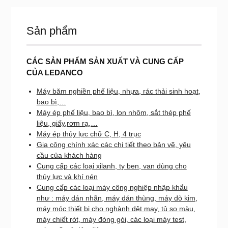
Sản phẩm
CÁC SẢN PHẨM SẢN XUẤT VÀ CUNG CẤP
CỦA LEDANCO
Máy băm nghiền phế liệu, nhựa, rác thải sinh hoạt,
bao bì,…
Máy ép phế liệu, bao bì, lon nhôm, sắt thép phế
liệu, giấy,rơm rạ,…
Máy ép thủy lực chữ C, H, 4 trục
Gia công chính xác các chi tiết theo bản vẽ, yêu
cầu của khách hàng
Cung cấp các loại xilanh, ty ben, van dùng cho
thủy lực và khí nén
Cung cấp các loại máy công nghiệp nhập khẩu
như : máy dán nhãn, máy dán thùng, máy dò kim,
máy móc thiết bị cho nghành dệt may, tủ so màu,
máy chiết rót, máy đóng gói, các loại máy test,