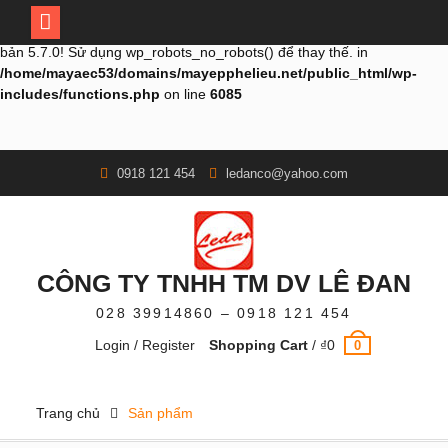
Deprecated
: Hàm wp_no_robots hiện tại
không dùng nữa
từ phiên
bản 5.7.0! Sử dụng wp_robots_no_robots() để thay thế. in
/home/mayaec53/domains/mayepphelieu.net/public_html/wp-
includes/functions.php
on line
6085
Skip
0918 121 454
ledanco@yahoo.com
to
content
CÔNG TY TNHH TM DV LÊ ĐAN
028 39914860 – 0918 121 454
Login / Register
Shopping Cart
/
₫
0
0
Trang chủ
Sản phẩm