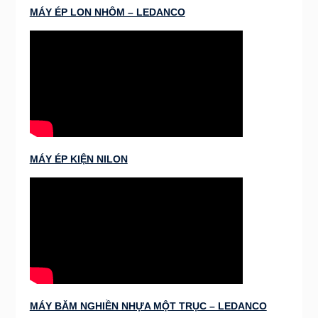
MÁY ÉP LON NHÔM – LEDANCO
MÁY ÉP KIỆN NILON
MÁY BĂM NGHIỀN NHỰA MỘT TRỤC – LEDANCO