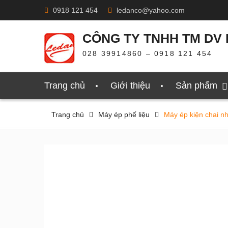
Skip
0918 121 454
ledanco@yahoo.com
to
content
CÔNG TY TNHH TM DV 
028 39914860 – 0918 121 454
Trang chủ
Giới thiệu
Sản phẩm
Trang chủ
Máy ép phế liệu
Máy ép kiện chai n