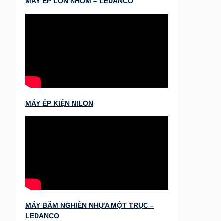
MÁY ÉP LON NHÔM – LEDANCO
MÁY ÉP KIỆN NILON
MÁY BĂM NGHIỀN NHỰA MỘT TRỤC –
LEDANCO