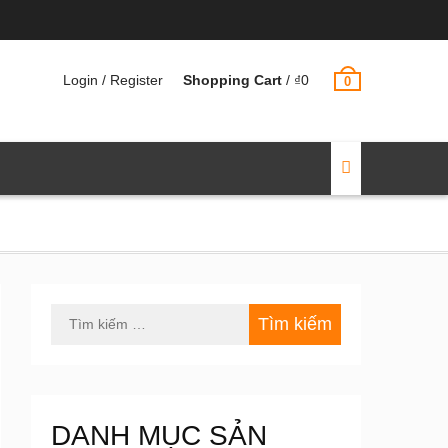
Login / Register
Shopping Cart
/
₫
0
0
Tìm
kiếm
cho:
DANH MỤC SẢN