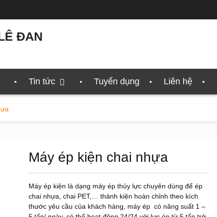
LÊ ĐAN
Tin tức
Tuyển dụng
Liên hệ
hựa
Máy ép kiện chai nhựa
Máy ép kiện là dạng máy ép thủy lực chuyên dùng để ép
chai nhựa, chai PET,… thành kiện hoàn chỉnh theo kích
thước yêu cầu của khách hàng, máy ép có năng suất 1 –
5 tấn/ ngày, có thể hoạt động 24/24 với lực ép từ 5 tấn trở