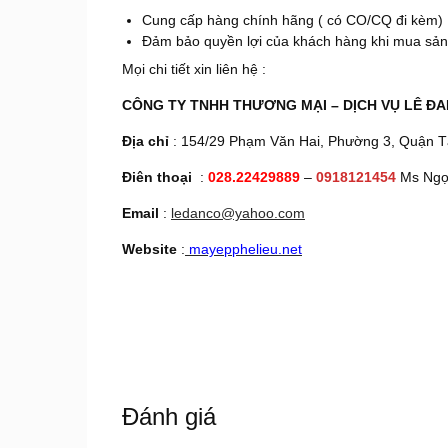
Cung cấp hàng chính hãng ( có CO/CQ đi kèm) 
Đảm bảo quyền lợi của khách hàng khi mua sản p
Mọi chi tiết xin liên hệ :
CÔNG TY TNHH THƯƠNG MẠI – DỊCH VỤ LÊ ĐA
Địa chỉ
: 154/29 Phạm Văn Hai, Phường 3, Quận Tâ
Điên thoại
:
028.22429889
–
0918121454
Ms Ngọ
Email
:
ledanco@yahoo.com
Website
:
mayepphelieu.net
Đánh giá