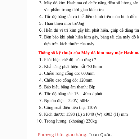
Máy dò kim Hashima có chức năng đếm số lượng sản p
sản phẩm trong thời gian kiểm tra.
Tốc độ băng tải có thể điều chỉnh trên màn hình điều
Thân thiện môi trường
Hiển thị vị trí kim gãy khi phát hiện, giúp dễ dàng t
Đèn báo khi phát hiện kim gãy, băng tải của máy dò kim
dựa trên kích thước của máy.
Thông số kỹ thuật của Máy dò kim may mặc Hashi
Phát hiện chế độ: cảm ứng từ
Khả năng phát hiện: sắt Φ0.8mm
Chiều rộng cổng dò: 600mm
Chiều cao cổng dò: 120mm
Báo hiệu bằng âm thanh: Bíp
Tốc độ băng tải: 15 – 40m / phút
Nguồn điện: 220V, 50Hz
Công suất điện tiêu thụ: 110W
Kích thước: 1598 (L) x1040 (W) x903 (H) mm
Trọng lượng: (khoảng) 230kg
Phương thức giao hàng
: Toàn Quốc.