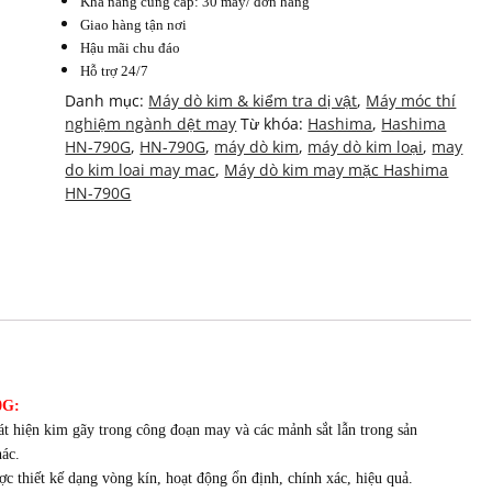
Khả năng cung cấp: 30 máy/ đơn hàng
Giao hàng tận nơi
Hậu mãi chu đáo
Hỗ trợ 24/7
Danh mục:
Máy dò kim & kiểm tra dị vật
,
Máy móc thí
nghiệm ngành dệt may
Từ khóa:
Hashima
,
Hashima
HN-790G
,
HN-790G
,
máy dò kim
,
máy dò kim loại
,
may
do kim loai may mac
,
Máy dò kim may mặc Hashima
HN-790G
0G:
iện kim gãy trong công đoạn may và các mảnh sắt lẫn trong sản
ác.
thiết kế dạng vòng kín, hoạt động ổn định, chính xác, hiệu quả.