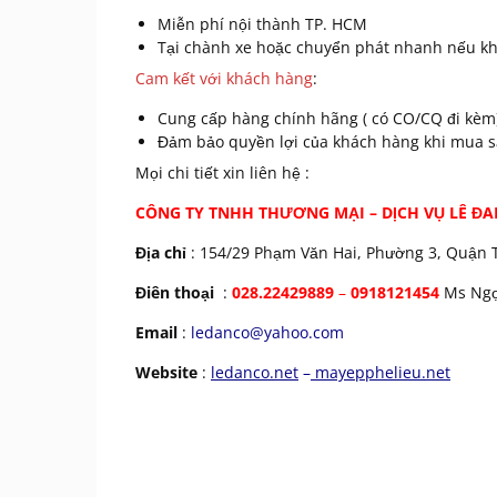
Miễn phí nội thành TP. HCM
Tại chành xe hoặc chuyển phát nhanh nếu kh
Cam kết với khách hàng
:
Cung cấp hàng chính hãng ( có CO/CQ đi kèm)
Đảm bảo quyền lợi của khách hàng khi mua sả
Mọi chi tiết xin liên hệ :
CÔNG TY TNHH THƯƠNG MẠI – DỊCH VỤ LÊ ĐA
Địa chỉ
: 154/29 Phạm Văn Hai, Phường 3, Quận T
Điên thoại
:
028.22429889
–
0918121454
Ms Ng
Email
:
ledanco@yahoo.com
Website
:
ledanco.net
–
mayepphelieu.net