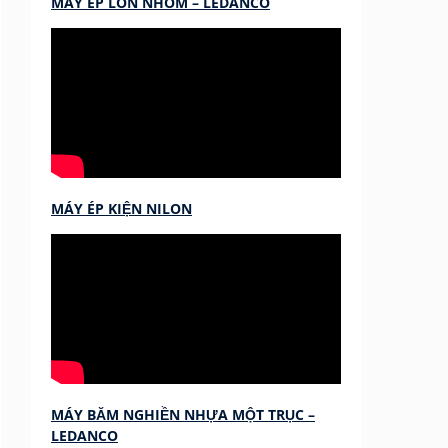
MÁY ÉP LON NHÔM – LEDANCO
MÁY ÉP KIỆN NILON
MÁY BĂM NGHIỀN NHỰA MỘT TRỤC –
LEDANCO