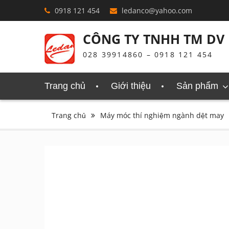
Skip
0918 121 454
ledanco@yahoo.com
to
content
CÔNG TY TNHH TM DV 
028 39914860 – 0918 121 454
Trang chủ
Giới thiệu
Sản phẩm
Trang chủ
Máy móc thí nghiệm ngành dệt may