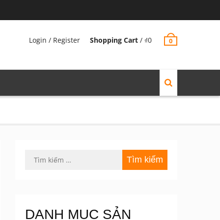
Login / Register
Shopping Cart
/
₫
0
0
Tìm
kiếm
cho:
DANH MỤC SẢN