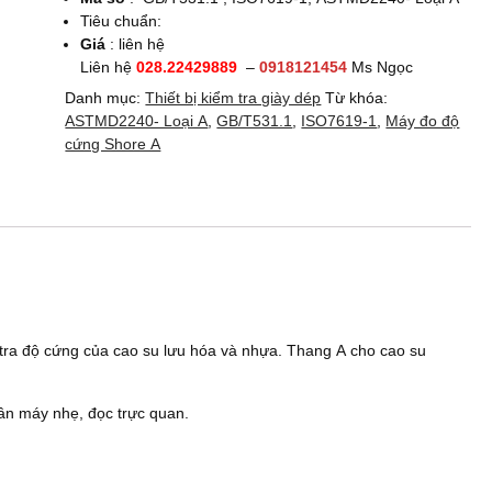
Tiêu chuẩn:
Giá
: liên hệ
Liên hệ
028.22429889
–
0918121454
Ms Ngọc
Danh mục:
Thiết bị kiểm tra giày dép
Từ khóa:
ASTMD2240- Loại A
,
GB/T531.1
,
ISO7619-1
,
Máy đo độ
cứng Shore A
tra độ cứng của cao su lưu hóa và nhựa. Thang A cho cao su
hân máy nhẹ, đọc trực quan.