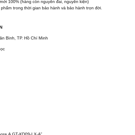
mới 100% (hàng còn nguyên đai, nguyên kiện)
phẩm trong thời gian bảo hành và bảo hành trọn đời.
N
n Bình, TP. Hồ Chí Minh
ọc
Hãy là người đầu tiên nhận xét “Máy đo độ cứng Shore A GT-KD09-LX-A”