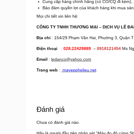
Cung cấp hàng chính hãng (có CO/CQ đi kèm), 
Bảo đảm quyền lợi của khách hàng khi mua sản 
Mọi chi tiết xin liên hệ:
CÔNG TY TNHH THƯƠNG MẠI – DỊCH VỤ LÊ ĐA
Địa chỉ
: 154/29 Phạm Văn Hai, Phường 3, Quận Tâ
Điện thoại
:
028.22429889
–
0918121454
Ms Ng
Email
:
ledanco@yahoo.com
Trang web
:
mayepphelieu.net
Đánh giá
Chưa có đánh giá nào.