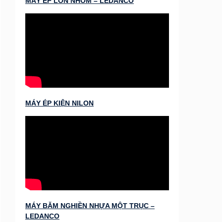
MÁY ÉP LON NHÔM – LEDANCO
MÁY ÉP KIỆN NILON
MÁY BĂM NGHIỀN NHỰA MỘT TRỤC –
LEDANCO