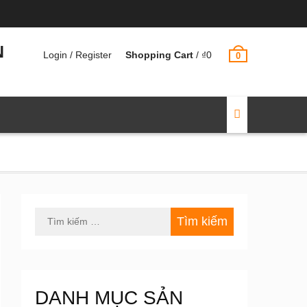
N
Login / Register
Shopping Cart
/
₫
0
0
Tìm
kiếm
cho:
DANH MỤC SẢN