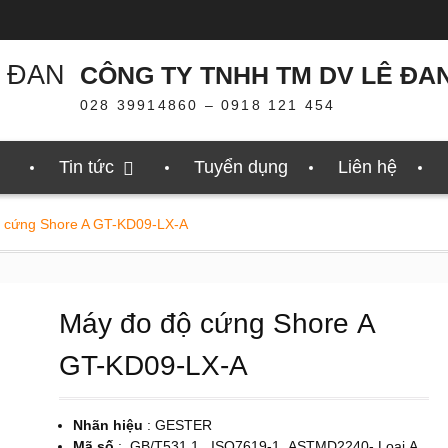
CÔNG TY TNHH TM DV LÊ ĐA
028 39914860 – 0918 121 454
Tin tức
Tuyển dụng
Liên hệ
 cứng Shore A GT-KD09-LX-A
Máy đo độ cứng Shore A
GT-KD09-LX-A
Nhãn hiệu
: GESTER
Mã số
: GB/T531.1 , ISO7619-1, ASTMD2240- Loại A