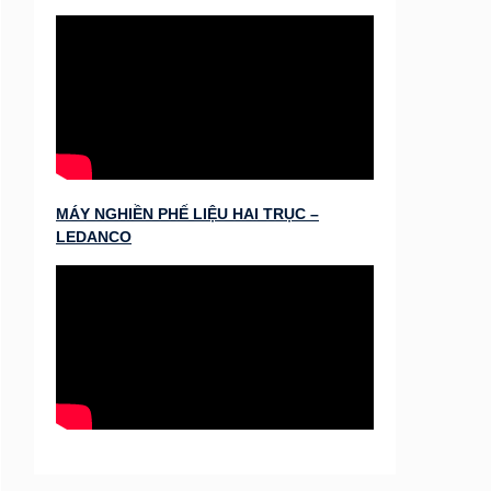
MÁY NGHIỀN PHẾ LIỆU HAI TRỤC –
LEDANCO