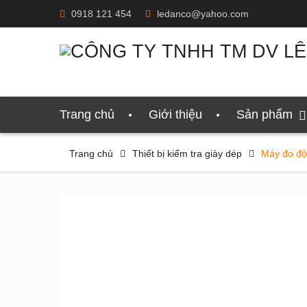
Skip
0918 121 454
ledanco@yahoo.com
to
content
Trang chủ
Giới thiệu
Sản phẩm
Trang chủ
Thiết bị kiểm tra giày dép
Máy đo độ