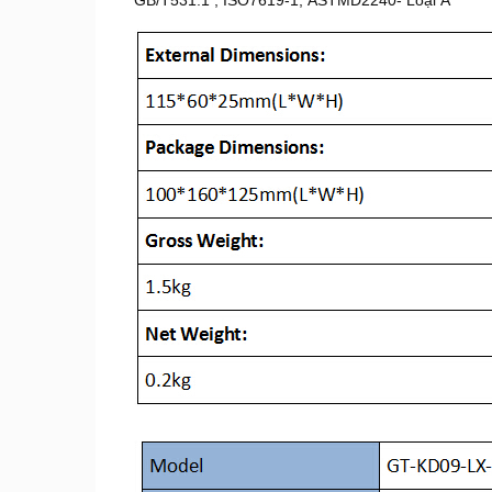
GB/T531.1 , ISO7619-1, ASTMD2240- Loại A